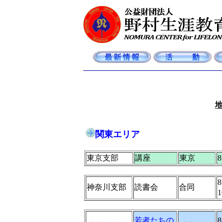
関東エリア
東京支部
講座
東京
神奈川支部
読書会
合同
1
若者たちの