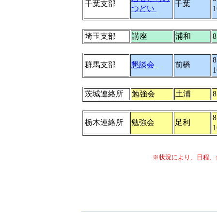
千葉支部
千葉
つどい
埼玉支部
講座
浦和
群馬支部
懇談会
前橋
1
茨城連絡所
勉強会
土浦
栃木連絡所
勉強会
足利
1
※状況により、日程、